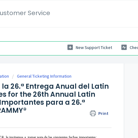
ustomer Service
New Support Ticket
Chec
ation
General Ticketing Information
a 26.ª Entrega Anual del Latin
 for the 26th Annual Latin
mportantes para a 26.ª
GRAMMY®
Print
Y®, le invitamos a
tomar nota de las siguientes fechas importantes: