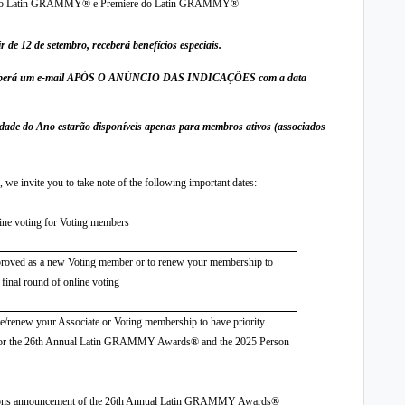
l do Latin GRAMMY® e Premiere do Latin GRAMMY®
r de 12 de setembro, receberá benefícios especiais.
, receberá um e-mail APÓS O ANÚNCIO DAS INDICAÇÕES com a data
dade do Ano estarão disponíveis apenas para membros ativos (associados
 invite you to take note of the following important dates:
line voting for Voting members
pproved as a new Voting member or to renew your membership to
 final round of online voting
ate/renew your Associate or Voting membership to have priority
for the 26th Annual
Latin GRAMMY Awards® and the 2025 Person
ions announcement of the
26th Annual Latin GRAMMY Awards®