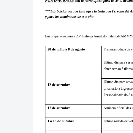
NOMINACIONES
con la fecha oficial para la venta de bol
***Los boletos para la Entrega y la Gala a la Persona del 
y para los nominados de este año
Em preparação para a 26.ª Entrega Anual do Latin GRAMMY®, 
28 de julho a 8 de agosto
Primeira rodada de v
Último dia para ser 
obter acesso à últim
Último dia para ativa
12 de setembro
prioritário a ingre
Personalidade do A
17 de setembro
Anúncio oficial das 
1 a 13 de outubro
Última rodada de vot