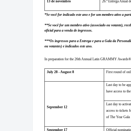
13 de novembro
26.ª Entrega Anua
*Se você for indicado este ano e for um membro ativo a parti
**Se você for um membro ativo (associado ou votante)
oficial para a venda de ingressos.
***Os ingressos para a Entrega e para a Gala da Personali
ou votantes) e indicados este ano.
In preparation for the 26th Annual Latin GRAMMY Awards®, we
July 28 - August 8
First round of on
Last day to be a
have access to the
Last day to activ
September 12
access to tickets 
of The Year Gala
September 17
Official nominat