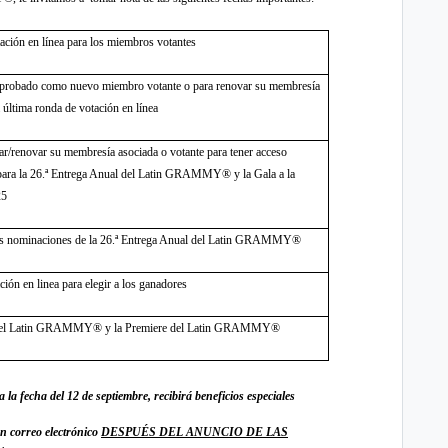
ación en línea para los miembros votantes
 aprobado como nuevo miembro votante o para renovar su membresía
a última ronda de votación en línea
var/renovar su membresía asociada o votante para tener acceso
 para
la 26.ª Entrega Anual del Latin GRAMMY® y la Gala a la
25
as nominaciones de la 26.
ª
Entrega Anual del Latin GRAMMY
®
ión en linea para elegir a los ganadores
l del Latin GRAMMY® y la Premiere del Latin GRAMMY®
 la fecha del 12 de septiembre, recibirá beneficios especiales
un correo electrónico
DESPUÉS
DEL ANUNCIO DE LAS