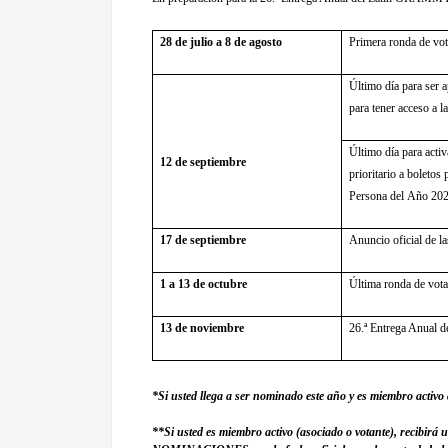
28 de julio a 8 de agosto
Primera ronda de vot
Último día para ser
para tener acceso a l
Último día para acti
12 de septiembre
prioritario a boletos
Persona del
Año 20
17 de septiembre
Anuncio oficial de l
1 a 13 de octubre
Última ronda de votac
13 de noviembre
26.ª Entrega Anua
*Si usted llega a ser nominado este año y es miembro activo a
**Si usted es miembro activo (asociado o votante), recibirá 