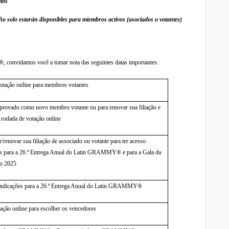
etos
Año solo
estarán disponibles para miembros activos (asociados o votantes)
convidamos você a tomar nota das seguintes datas importantes:
otação online para membros votantes
aprovado como novo membro votante ou para renovar sua filiação e
a rodada de votação online
r/renovar sua filiação de associado ou votante para ter acesso
ssos para a 26.ª Entrega Anual do Latin GRAMMY® e para a Gala da
no 2025
indicações para a
26.ª Entrega Anual do Latin GRAMMY®
ação online para escolher os vencedores